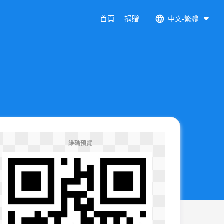
首頁
捐贈
中文-繁體
二維碼預覽