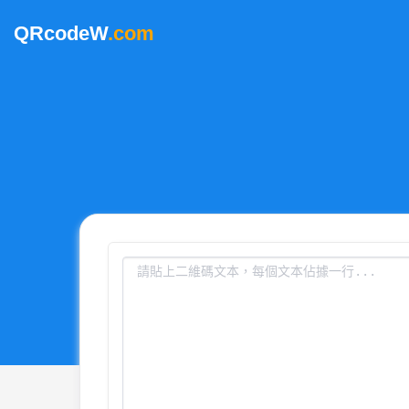
QRcodeW
.com