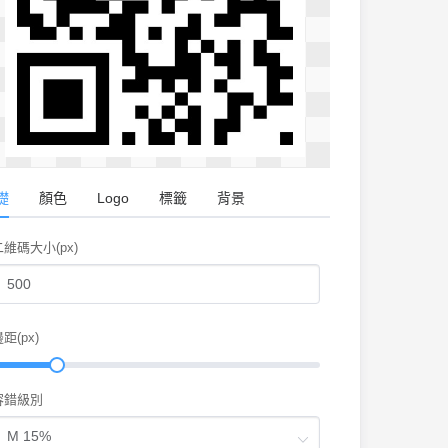
礎
顏色
Logo
標籤
背景
二維碼大小(px)
距(px)
容錯級別