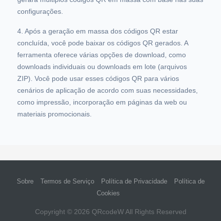
configurações.
4. Após a geração em massa dos códigos QR estar
concluída, você pode baixar os códigos QR gerados. A
ferramenta oferece várias opções de download, como
downloads individuais ou downloads em lote (arquivos
ZIP). Você pode usar esses códigos QR para vários
cenários de aplicação de acordo com suas necessidades,
como impressão, incorporação em páginas da web ou
materiais promocionais.
Sobre
Termos de Serviço
Política de Privacidade
Política de
Cookies
Copyright © 2026
QRcodeW
All Rights Reserved